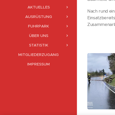
AKTUELLES
Nach rund ein
AUSRÜSTUNG
Einsatzbereit
Zusammenarb
FUHRPARK
ÜBER UNS
STATISTIK
MITGLIEDERZUGANG
IMPRESSUM