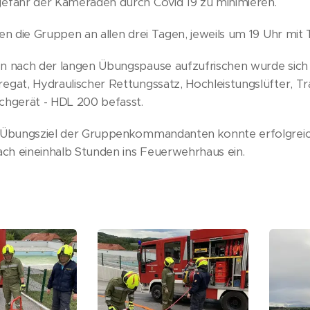
efahr der Kameraden durch Covid 19 zu minimieren.
en die Gruppen an allen drei Tagen, jeweils um 19 Uhr mit
n nach der langen Übungspause aufzufrischen wurde sic
gat, Hydraulischer Rettungssatz, Hochleistungslüfter, T
hgerät - HDL 200 befasst.
 Übungsziel der Gruppenkommandanten konnte erfolgreic
ach eineinhalb Stunden ins Feuerwehrhaus ein.