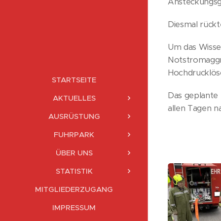
Ansteckungsg
Diesmal rückt
Um das Wisse
Notstromaggre
Hochdrucklösc
STARTSEITE
Das geplante
AKTUELLES
allen Tagen n
AUSRÜSTUNG
FUHRPARK
ÜBER UNS
STATISTIK
MITGLIEDERZUGANG
IMPRESSUM